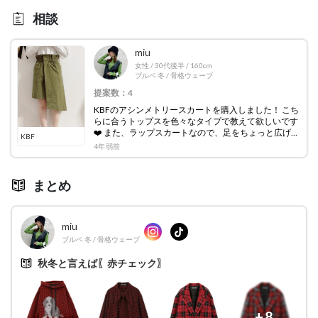
相談
miu
女性
/
30代後半
/
160cm
ブルベ 冬
/
骨格ウェーブ
提案数：4
KBFのアシンメトリースカートを購入しました！ こち
らに合うトップスを色々なタイプで教えて欲しいです
❤️ また、ラップスカートなので、足をちょっと広げる
KBF
とすぐ丸見えになってしまって😂中にはどんな物を履
4年弱前
いたらいいですか？ よろしくお願いします🙇‍♀️❤️
まとめ
miu
ブルベ 冬
/
骨格ウェーブ
秋冬と言えば〖赤チェック〗
+8