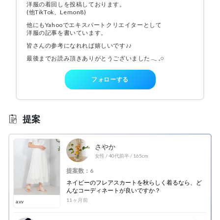
洋服の着回しを投稿しております。
(他TikTok、Lemon8)
他にもYahooでエキスパートクリエイターとして
洋服の記事を書いています。
皆さんの参考になれれば嬉しいです♪♪
最後までお読み頂きありがとうございました𓂃 𓈒𓏸
フォローする
提案
さやか
女性
/
40代前半
/
165cm
提案数：6
ネイビーのフレアスカートを秋らしく着るなら、ど
んなコーディネートが良いですか？
11ヶ月前
a.v.v