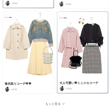
miu
miu
大人可愛い💗ミニスカコーデ
春先取りコーデ💛💙
miu
miu
expand_more
もっと見る