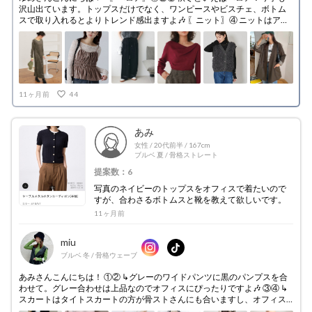
沢山出ています。トップスだけでなく、ワンピースやビスチェ、ボトム
スで取り入れるとよりトレンド感出ますよ🎶 〖ニット〗④ ニットはアシ
ンメトリーや立体的なものが流行るそうです！デザイン性が高いもので
すね！また、色はこちらのような、〖バーガンディや深紅〗の赤系が注
目されているそうです！ 〖ベスト〗⑤ 引き続きトレンドのベストは、も
けもけしたものがおすすめです！ループ編みや、フェザーなど！ 〖オー
バーサイズアウター〗⑥⑦ 今季はさらにオーバーサイズが流行るそうで
す✨ジャケットは肩パットが入っているものも流行るそうで😳 〖フリン
11ヶ月前
44
ジ〗⑧ ウエスタンスタイルが流行っておりますが、バッグで取り入れる
のもオシャレです✨スエード素材のバッグは秋冬注目！ 私からは以上に
なります。少しでも参考になったら嬉しいです🎶
あみ
女性
/
20代前半
/
167cm
ブルベ 夏
/
骨格ストレート
提案数：6
写真のネイビーのトップスをオフィスで着たいので
すが、合わさるボトムスと靴を教えて欲しいです。
11ヶ月前
miu
ブルベ 冬
/
骨格ウェーブ
あみさんこんにちは！ ①② ↳グレーのワイドパンツに黒のパンプスを合
わせて。グレー合わせは上品なのでオフィスにぴったりですよ🎶 ③④ ↳
スカートはタイトスカートの方が骨ストさんにも合いますし、オフィス
向けになります。スカートの場合はストラップがあっても可愛いですね