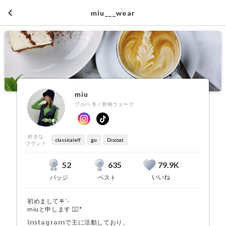
keyboard_arrow_left
miu___wear
miu
ブルベ 冬
/
骨格ウェーブ
好きな
classicalelf
gu
Discoat
ブランド
52
635
79.9K
いいね
バッジ
ベスト
初めまして𖤐´-
miuと申します︎︎ ⠉̮⃝︎︎*
𝕝𝕟𝕤𝕥𝕒𝕘𝕣𝕒𝕞で主に活動しており、