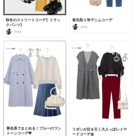
秋冬のストリートコーデ〖トラッ
春先取り🌸デニムコーデ
クパンツ〗
miu
miu
寒色系でまとめる！ブルーのワン
リボンが目を引く大人っぽレイヤ
トーンコーデ💙
ードコーデ🎀