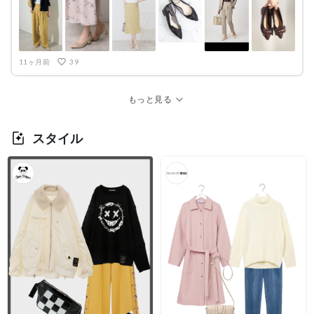
🎶黒は王道の組み合わせ方になります。 ⑤⑥ ↳ベージュを合わせると秋
っぽくなります🍁テーパードパンツはキレイめ感も出て、Theオフィスカ
ジュアルコーデになりますよ🎶靴はブラウンがオシャレ！(鞄もブラウン
で) 私からは以上になります。少しでも参考になったら嬉しいです🎶
11ヶ月前
39
expand_more
もっと見る
スタイル