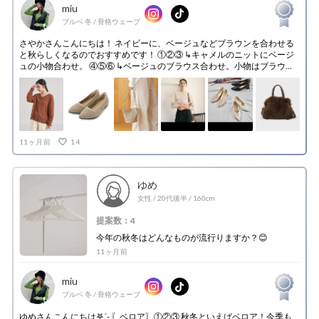
miu
ブルベ 冬
/
骨格ウェーブ
さやかさんこんにちは！ ネイビーに、ベージュなどブラウンを合わせる
と秋らしくなるのでおすすめです！ ①②③ ↳キャメルのニットにベージ
ュの小物合わせ。 ④⑤⑥ ↳ベージュのブラウス合わせ。小物はブラウン
意外なら黒がおすすめです！ ⑦⑧ ↳Tシャツにスニーカーでカジュアルに
着ても可愛いです！ネックレスをプラスして着るとカジュアルになりす
ぎないです。 私からは以上になります。少しでも参考になったら嬉しい
です🎶
11ヶ月前
14
ゆめ
女性
/
20代後半
/
160cm
提案数：4
今年の秋冬はどんなものが流行りますか？😊
11ヶ月前
miu
ブルベ 冬
/
骨格ウェーブ
ゆめさんこんにちは𖤐´- 〖ベロア〗①②③ 秋冬といえばベロア！今季も