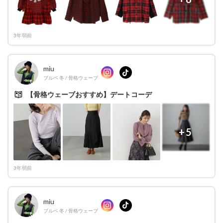
3年弱前
miu
ブルベ 冬
/
骨格ウェーブ
【骨格ウェーブおすすめ】デートコーデ
+5
3年弱前
miu
ブルベ 冬
/
骨格ウェーブ